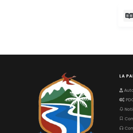
LA P
Auto
PD
Noti
Com
Con