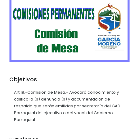
Relieve y Geografía
Convocatorias
GESTIÓN ADMINISTRATIVA
Plan de desarrollo y Ordenamiento Territorial - PD
Plan Anual Contratación - PAC
Plan Operativo Anual - POA
Convenios Institucionales
PRESUPUESTO: EJECUCIÓN Y REPORTES
Objetivos
Cédulas presupuestarias y balances
Art.19.-Comisión de Mesa.- Avocará conocimiento y
califica la (s) denuncia (s) y documentación de
Procesos de contratación
respaldo que serán emitidas por secretaría del GAD
Ejecución Presupuestaria
Parroquial del ejecutivo o del vocal del Gobierno
Parroquial.
Obras y proyectos