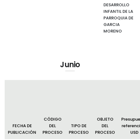
DESARROLLO
INFANTIL DE LA
PARROQUIA DE
GARCIA
MORENO
Junio
CÓDIGO
OBJETO
Presupu
FECHA DE
DEL
TIPO DE
DEL
referenci
PUBLICACIÓN
PROCESO
PROCESO
PROCESO
USD