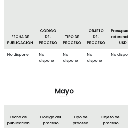
CÓDIGO
OBJETO
Presupu
FECHA DE
DEL
TIPO DE
DEL
referenci
PUBLICACIÓN
PROCESO
PROCESO
PROCESO
USD
No dispone
No
No
No
No dispo
dispone
dispone
dispone
Mayo
Fecha de
Codigo del
Tipo de
Objeto del
publicacion
proceso
proceso
proceso