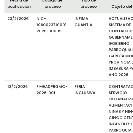
Fecha de
Codigo del
Tipo de
publicacion
proceso
proceso
Objeto del
23/2/2026
NIC-
INFIMA
ACTUALIZAC
1060023710001-
CUANTIA
SISTEMA DE
2026-00005
CONTABILID
GUBERNAMEN
GOBIERNO
PARROQUIAL
GARCÍA MO
PROVINCIA 
IMBABURA P
AÑO 2026
13/2/2026
FI-GADPRGMC-
FERIA
CONTRATAC
2026-001
INCLUSIVA
SERVICIO
EXTERNALIZ
ALIMENTACI
NINAS Y NIN
CINCO CEN
INFANTILES 
PARROQUIA 