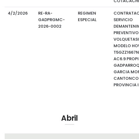
COTACACHI,
4/2/2026
RE-RA-
REGIMEN
CONTRATAC
GADPRGMC-
ESPECIAL
SERVICIO
2026-0002
DEMANTENI
PREVENTIVO 
VOLQUETAS
MODELO H
T5GZZ1667N
AC6.9 PROPI
GADPARROQU
GARCIA MO
CANTONCOT
PROVINCIA 
Abril