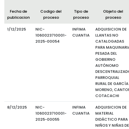
Relieve y Geografía
Convocatorias
Fecha de
Codigo del
Tipo de
Objeto del
publicacion
proceso
proceso
proceso
GESTIÓN ADMINISTRATIVA
Plan de desarrollo y Ordenamiento Territorial - PD
1/12/2025
NIC-
INFIMA
ADQUISICION DE
1060023710001-
CUANTIA
LLANTAS NO
Plan Anual Contratación - PAC
2025-00054
CATALOGADAS
PARA MAQUINARI
Plan Operativo Anual - POA
PESADA DEL
GOBIERNO
Convenios Institucionales
AUTÓNOMO
PRESUPUESTO: EJECUCIÓN Y REPORTES
DESCENTRALIZAD
PARROQUIAL
Cédulas presupuestarias y balances
RURAL DE GARCÍA
MORENO, CANTO
Procesos de contratación
COTACACHI
Ejecución Presupuestaria
8/12/2025
NIC-
INFIMA
ADQUISICION DE
1060023710001-
CUANTIA
MATERIAL
Obras y proyectos
2025-00055
DIDÁCTICO PARA
NIÑOS Y NIÑAS DE