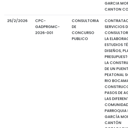
GARCIA MO
CANTON CO
25/2/2026
CPC-
CONSULTORIA
CONTRATAC
GADPRGMC-
DE
SERVICIOS D
2026-001
CONCURSO
CONSULTOR
PUBLICO
LA ELABORA
ESTUDIOS T
DISEÑOS, PL
PRESUPUEST
LA CONSTR
DE UN PUEN
PEATONAL S
RIO BOCAMA
CONSTRUCC
PASOS DE A
LAS DIFEREN
COMUNIDADE
PARROQUIA 
GARCÍA MO
CANTÓN