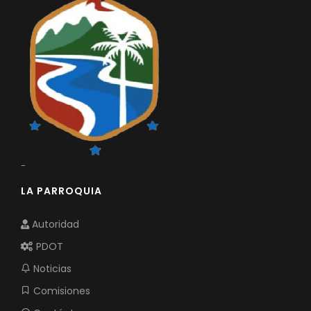
Relieve y Geografía
Convocatorias
GESTIÓN ADMINISTRATIVA
Plan de desarrollo y Ordenamiento Territorial - PD
Plan Anual Contratación - PAC
Plan Operativo Anual - POA
Convenios Institucionales
-
PRESUPUESTO: EJECUCIÓN Y REPORTES
LA PARROQUIA
Cédulas presupuestarias y balances
Procesos de contratación
Autoridad
PDOT
Ejecución Presupuestaria
Noticias
Obras y proyectos
Comisiones