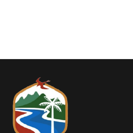
Relieve y Geografía
Convocatorias
GESTIÓN ADMINISTRATIVA
Plan de desarrollo y Ordenamiento Territorial - PD
Plan Anual Contratación - PAC
Plan Operativo Anual - POA
Convenios Institucionales
PRESUPUESTO: EJECUCIÓN Y REPORTES
Cédulas presupuestarias y balances
Procesos de contratación
Ejecución Presupuestaria
Obras y proyectos