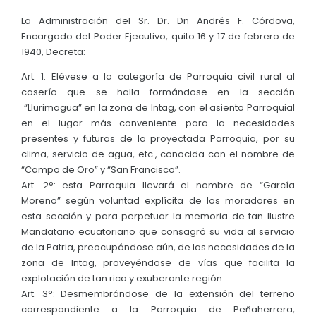
Relieve y Geografía
Convocatorias
La Administración del Sr. Dr. Dn Andrés F. Córdova,
Encargado del Poder Ejecutivo, quito 16 y 17 de febrero de
GESTIÓN ADMINISTRATIVA
1940, Decreta:
Plan de desarrollo y Ordenamiento Territorial - PD
Art. 1: Elévese a la categoría de Parroquia civil rural al
caserío que se halla formándose en la sección
Plan Anual Contratación - PAC
“Llurimagua” en la zona de Intag, con el asiento Parroquial
Plan Operativo Anual - POA
en el lugar más conveniente para la necesidades
presentes y futuras de la proyectada Parroquia, por su
Convenios Institucionales
clima, servicio de agua, etc., conocida con el nombre de
“Campo de Oro” y “San Francisco”.
PRESUPUESTO: EJECUCIÓN Y REPORTES
Art. 2°: esta Parroquia llevará el nombre de “García
Moreno” según voluntad explícita de los moradores en
Cédulas presupuestarias y balances
esta sección y para perpetuar la memoria de tan Ilustre
Procesos de contratación
Mandatario ecuatoriano que consagró su vida al servicio
de la Patria, preocupándose aún, de las necesidades de la
Ejecución Presupuestaria
zona de Intag, proveyéndose de vías que facilita la
explotación de tan rica y exuberante región.
Obras y proyectos
Art. 3°: Desmembrándose de la extensión del terreno
correspondiente a la Parroquia de Peñaherrera,