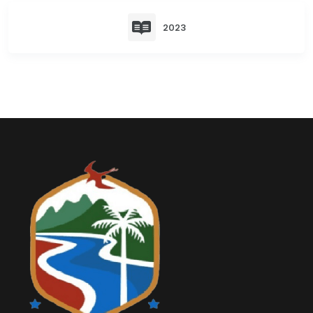
Relieve y Geografía
Convocatorias
2023
GESTIÓN ADMINISTRATIVA
Plan de desarrollo y Ordenamiento Territorial - PD
Plan Anual Contratación - PAC
Plan Operativo Anual - POA
Convenios Institucionales
PRESUPUESTO: EJECUCIÓN Y REPORTES
Cédulas presupuestarias y balances
Procesos de contratación
Ejecución Presupuestaria
Obras y proyectos