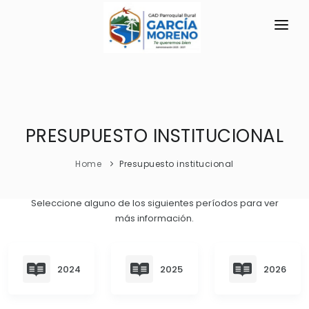
INICIO
LA PARROQUIA
PRESUPUESTO INSTITUCIONAL
RESEÑA HISTÓRICA
GAD
Registro Oficial
TRANSPARENCIA
Home
Presupuesto institucional
Información Actual
GESTIÓN Y PRESUPUESTO
Seleccione alguno de los siguientes períodos para ver
Símbolos Cívicos
más información.
GESTIÓN INSTITUCIONAL
MECANISMOS DE PARTICIPACIÓN
GEOGRAFÍA
Sesiones Ordinarias
TURISMO
Ubicación
CIUDADANÍA ACTIVA
2024
2025
2026
Sesiones Extraordinarias
Clima
Solicitud de acceso información pública
Resoluciones
NEW