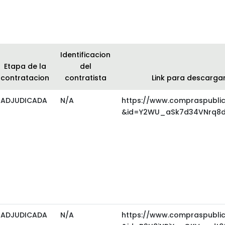
Identificacion
Etapa de la
del
contratacion
contratista
Link para descarga
ADJUDICADA
N/A
https://www.compraspubli
&id=Y2WU_aSk7d34VNrq8dr
ADJUDICADA
N/A
https://www.compraspubli