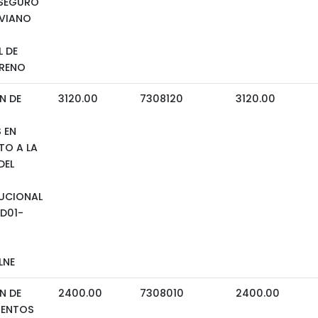
 SEGURO
IVIANO
 DE
RENO
N DE
3120.00
7308120
3120.00
 EN
TO A LA
DEL
TUCIONAL
0D01-
LNE
N DE
2400.00
7308010
2400.00
MENTOS