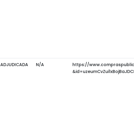
ADJUDICADA
N/A
https://www.compraspubli
&id=uzeumCvZui1xBojBaJD