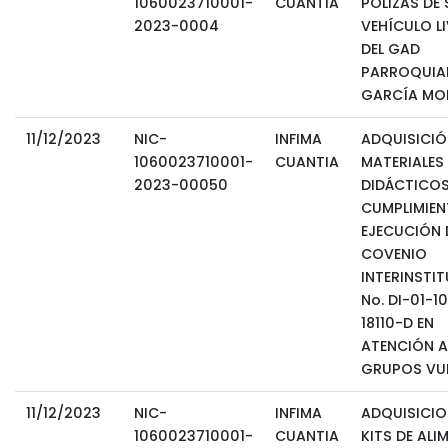
1060023710001-
CUANTIA
PÓLIZAS DE
2023-0004
VEHÍCULO L
DEL GAD
PARROQUIAL
GARCÍA MO
11/12/2023
NIC-
INFIMA
ADQUISICIÓ
1060023710001-
CUANTIA
MATERIALES
2023-00050
DIDÁCTICOS
CUMPLIMIEN
EJECUCIÓN 
COVENIO
INTERINSTI
No. DI-01-1
18110-D EN
ATENCIÓN A
GRUPOS VU
11/12/2023
NIC-
INFIMA
ADQUISICIO
1060023710001-
CUANTIA
KITS DE ALI