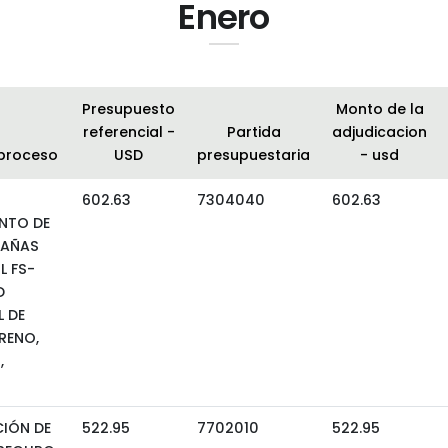
Enero
Presupuesto
Monto de la
referencial -
Partida
adjudicacion
 proceso
USD
presupuestaria
- usd
602.63
7304040
602.63
NTO DE
AÑAS
L FS-
D
 DE
RENO,
,
IÓN DE
522.95
7702010
522.95