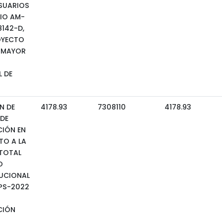
SUARIOS
IO AM-
8142-D,
OYECTO
 MAYOR
 DE
N DE
4178.93
7308110
4178.93
 DE
IÓN EN
TO A LA
TOTAL
O
TUCIONAL
-PS-2022
CIÓN