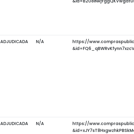
&id=B2U8iNRjYggQKVwgdt0
ADJUDICADA
N/A
https://www.compraspubli
&id=FQ6_qBWRvKfynn7xzcV
ADJUDICADA
N/A
https://www.compraspubli
&id=xJY7sT8HxgwzhkPBSkM