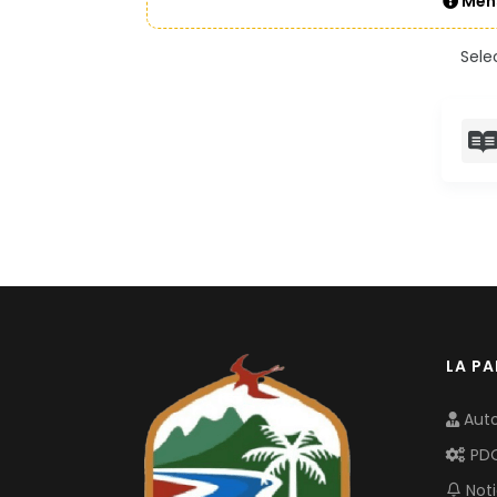
Mens
Sele
LA P
Auto
PD
Noti