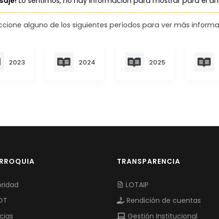
aje!
Lo sentimos, no hay información para mostrar para el a
ccione alguno de los siguientes períodos para ver más informa
2023
2024
2025
ARROQUIA
TRANSPARENCIA
ridad
LOTAIP
OT
Rendición de cuentas
cias
Gestión Institucional