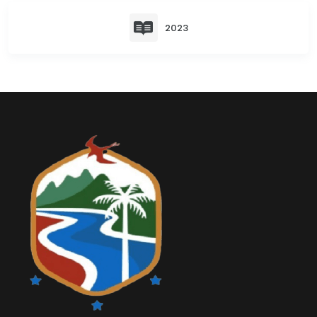
Relieve y Geografía
Convocatorias
2023
GESTIÓN ADMINISTRATIVA
Plan de desarrollo y Ordenamiento Territorial - PD
Plan Anual Contratación - PAC
Plan Operativo Anual - POA
Convenios Institucionales
PRESUPUESTO: EJECUCIÓN Y REPORTES
Cédulas presupuestarias y balances
Procesos de contratación
Ejecución Presupuestaria
Obras y proyectos