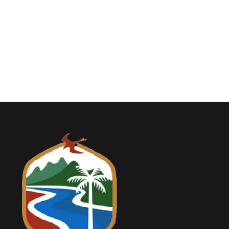
Relieve y Geografía
Convocatorias
GESTIÓN ADMINISTRATIVA
Plan de desarrollo y Ordenamiento Territorial - PD
Plan Anual Contratación - PAC
Plan Operativo Anual - POA
Convenios Institucionales
PRESUPUESTO: EJECUCIÓN Y REPORTES
Cédulas presupuestarias y balances
Procesos de contratación
Ejecución Presupuestaria
Obras y proyectos