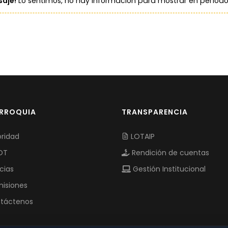
aje!
Lo sentimos, no hay información para mostrar en período
ARROQUIA
TRANSPARENCIA
ridad
LOTAIP
OT
Rendición de cuentas
cias
Gestión Institucional
isiones
táctenos