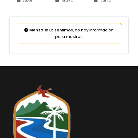
Abril
Mayo
Junio
Relieve y Geografía
Convocatorias
GESTIÓN ADMINISTRATIVA
Mensaje!
Lo sentimos, no hay información
Plan de desarrollo y Ordenamiento Territorial - PD
para mostrar.
Plan Anual Contratación - PAC
Plan Operativo Anual - POA
Convenios Institucionales
PRESUPUESTO: EJECUCIÓN Y REPORTES
Cédulas presupuestarias y balances
Procesos de contratación
Ejecución Presupuestaria
Obras y proyectos