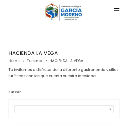
INICIO
LA PARROQUIA
HACIENDA LA VEGA
RESEÑA HISTÓRICA
GAD
Home
Turismo
HACIENDA LA VEGA
Registro Oficial
TRANSPARENCIA
Te invitamos a disfrutar de la diferente gastronomía y sitios
Información Actual
turísticos con las que cuenta nuestra localidad.
GESTIÓN Y PRESUPUESTO
Símbolos Cívicos
Buscar
GESTIÓN INSTITUCIONAL
MECANISMOS DE PARTICIPACIÓN
GEOGRAFÍA
Sesiones Ordinarias
TURISMO
Ubicación
CIUDADANÍA ACTIVA
Sesiones Extraordinarias
Clima
Solicitud de acceso información pública
Resoluciones
NEW