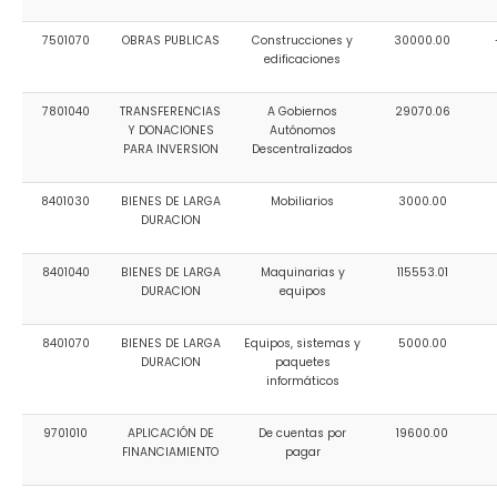
7501070
OBRAS PUBLICAS
Construcciones y
30000.00
edificaciones
7801040
TRANSFERENCIAS
A Gobiernos
29070.06
Y DONACIONES
Autónomos
PARA INVERSION
Descentralizados
8401030
BIENES DE LARGA
Mobiliarios
3000.00
DURACION
8401040
BIENES DE LARGA
Maquinarias y
115553.01
DURACION
equipos
8401070
BIENES DE LARGA
Equipos, sistemas y
5000.00
DURACION
paquetes
informáticos
9701010
APLICACIÓN DE
De cuentas por
19600.00
FINANCIAMIENTO
pagar