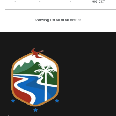
-
-
-
903103.17
Showing 1 to 58 of 58 entries
-