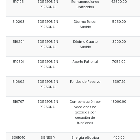
Relieve y Geografía
510105
EGRESOS EN
Remuneraciones
42600.00
Convocatorias
PERSONAL
Unificadas
GESTIÓN ADMINISTRATIVA
510203
EGRESOS EN
Décimo Tercer
5050.00
PERSONAL
Sueldo
Plan de desarrollo y Ordenamiento Territorial - PD
510204
EGRESOS EN
Décimo Cuarto
3000.00
Plan Anual Contratación - PAC
PERSONAL
Sueldo
Plan Operativo Anual - POA
510601
EGRESOS EN
Aporte Patronal
7059.00
Convenios Institucionales
PERSONAL
PRESUPUESTO: EJECUCIÓN Y REPORTES
510602
EGRESOS EN
Fondos de Reserva
6397.97
PERSONAL
Cédulas presupuestarias y balances
Procesos de contratación
510707
EGRESOS EN
Compensación por
18000.00
PERSONAL
vacaiones no
Ejecución Presupuestaria
gozadas por
cesación de
Obras y proyectos
funciones
5301040
BIENES Y
Energia eléctrica
400.00