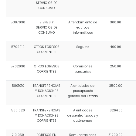
SERVICIOS DE
CONSUMO
5307030
BIENES Y
Arrendamiento de
300.00
SERVICIOS DE
equipos
CONSUMO
informáticos
5702010
OTROS EGRESOS
Seguros
400.00
CORRIENTES
5702030
OTROS EGRESOS
Comisiones
250.00
CORRIENTES
bancarias
5801010
TRANSFERENCIAS
A entidades del
3500.00
Y DONACIONES
presupuesto
CORRIENTES
general del Estado
5801020
TRANSFERENCIAS
A entidades
18264.00
Y DONACIONES
descentralizadas y
CORRIENTES
autónomas
7101050
EGRESOS EN
Remuneraciones
51200.00