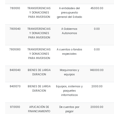
7801010
TRANSFERENCIAS
A entidades del
45000.00
Y DONACIONES
presupuesto
PARA INVERSION
general del Estado
7801040
TRANSFERENCIAS
A Gobiernos
0.00
Y DONACIONES
Autonomos
PARA INVERSION
7801080
TRANSFERENCIAS
A cuentas o fondos
0.00
Y DONACIONES
especiales
PARA INVERSION
8401040
BIENES DE LARGA
Maquinarias y
146000.00
DURACION
equipos
8401070
BIENES DE LARGA
Equipos, sistemas y
2000.00
DURACION
paquetes
informaticos
9701010
APLICACIÓN DE
De cuentas por
20000.00
FINANCIAMIENTO
pagar