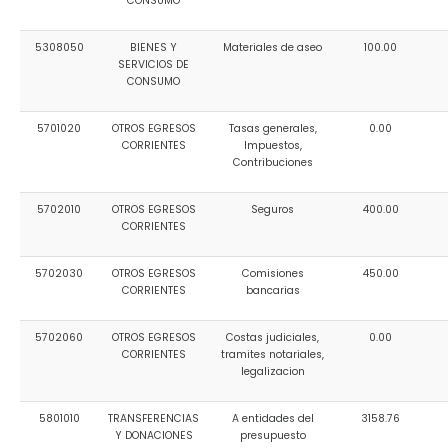
CONSUMO
5308050
BIENES Y
Materiales de aseo
100.00
SERVICIOS DE
CONSUMO
5701020
OTROS EGRESOS
Tasas generales,
0.00
CORRIENTES
Impuestos,
Contribuciones
5702010
OTROS EGRESOS
Seguros
400.00
CORRIENTES
5702030
OTROS EGRESOS
Comisiones
450.00
CORRIENTES
bancarias
5702060
OTROS EGRESOS
Costas judiciales,
0.00
CORRIENTES
tramites notariales,
legalizacion
5801010
TRANSFERENCIAS
A entidades del
3158.76
Y DONACIONES
presupuesto