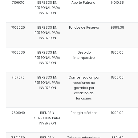
7106010
EGRESOS EN
Aporte Patronal
14010.88
PERSONAL PARA
INVERSION
7106020
EGRESOS EN
Fondos de Reserva
9889.38
PERSONAL PARA
INVERSION
7106030
EGRESOS EN
Despido
1500.00
PERSONAL PARA
intempestivo
INVERSION
7107070
EGRESOS EN
Compensación por
1500.00
PERSONAL PARA
vacaiones no
INVERSION
gozadas por
cesación de
funciones
7301040
BIENES Y
Energia eléctrica
1000.00
SERVICIOS PARA
INVERSION
7301050
BIENES Y
Telecomunicaciones
3801.60