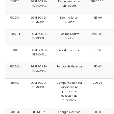
Relieve y Geografía
510105
EGRESOS EN
Remuneraciones
58980.00
Convocatorias
PERSONAL
Unificadas
GESTIÓN ADMINISTRATIVA
510203
EGRESOS EN
Décimo Tercer
4915.00
PERSONAL
Sueldo
Plan de desarrollo y Ordenamiento Territorial - PD
510204
EGRESOS EN
Décimo Cuarto
3290.00
Plan Anual Contratación - PAC
PERSONAL
Sueldo
Plan Operativo Anual - POA
510601
EGRESOS EN
Aporte Patronal
6871.17
Convenios Institucionales
PERSONAL
PRESUPUESTO: EJECUCIÓN Y REPORTES
510602
EGRESOS EN
Fondos de Reserva
4913.03
PERSONAL
Cédulas presupuestarias y balances
Procesos de contratación
510707
EGRESOS EN
Compensación por
1000.00
PERSONAL
vacaiones no
Ejecución Presupuestaria
gozadas por
cesación de
Obras y proyectos
funciones
5301040
BIENES Y
Energia eléctrica
150.00