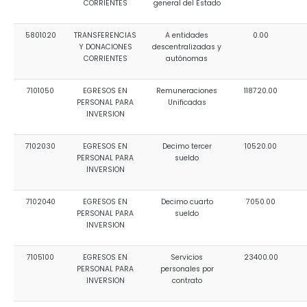
CORRIENTES
general del Estado
5801020
TRANSFERENCIAS
A entidades
0.00
Y DONACIONES
descentralizadas y
CORRIENTES
autónomas
7101050
EGRESOS EN
Remuneraciones
118720.00
PERSONAL PARA
Unificadas
INVERSION
7102030
EGRESOS EN
Decimo tercer
10520.00
PERSONAL PARA
sueldo
INVERSION
7102040
EGRESOS EN
Decimo cuarto
7050.00
PERSONAL PARA
sueldo
INVERSION
7105100
EGRESOS EN
Servicios
23400.00
PERSONAL PARA
personales por
INVERSION
contrato