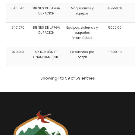
8401040
BIENES DE LARGA
Maquinarias y
115553.01
DURACION
equipos
8401070
BIENES DE LARGA
Equipos, sistemas y
5000.00
DURACION
paquetes
informáticos
9701010
APLICACIÓN DE
De cuentas por
19600.00
FINANCIAMIENTO
pagar
Showing 1 to 59 of 59 entries