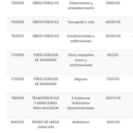
7501040
OBRAS PUBLICAS
Urbanizacion y
12864.05
embellecimiento
7501050
OBRAS PUBLICAS
Transporte y vias
40890.00
7501070
OBRAS PUBLICAS
Construcciones y
30000.00
edificaciones
7701990
OTROS EGRESOS
Otros impuestos
850.00
DE INVERSION
tasas y
contribuciones
7702010
OTROS EGRESOS
Seguros
7000.00
DE INVERSION
7801040
TRANSFERENCIAS
A Gobiernos
29070.06
Y DONACIONES
Autónomos
PARA INVERSION
Descentralizados
8401030
BIENES DE LARGA
Mobiliarios
3000.00
DURACION