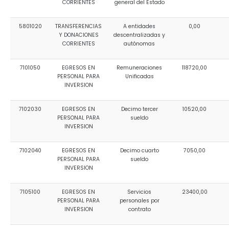
CORRIENTES
general del Estado
5801020
TRANSFERENCIAS
A entidades
0,00
Y DONACIONES
descentralizadas y
CORRIENTES
autónomas
7101050
EGRESOS EN
Remuneraciones
118720,00
PERSONAL PARA
Unificadas
INVERSION
7102030
EGRESOS EN
Decimo tercer
10520,00
PERSONAL PARA
sueldo
INVERSION
7102040
EGRESOS EN
Decimo cuarto
7050,00
PERSONAL PARA
sueldo
INVERSION
7105100
EGRESOS EN
Servicios
23400,00
PERSONAL PARA
personales por
INVERSION
contrato