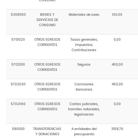
CONSUMO
5308050
BIENES Y
Materiales de aseo
100,00
SERVICIOS DE
CONSUMO
5701020
OTROS EGRESOS
Tasas generales,
0,00
CORRIENTES
Impuestos,
Contribuciones
5702010
OTROS EGRESOS
Seguros
400,00
CORRIENTES
5702030
OTROS EGRESOS
Comisiones
450,00
CORRIENTES
bancarias
5702060
OTROS EGRESOS
Costas judiciales,
0,00
CORRIENTES
tramites notariales,
legalizacion
5801010
TRANSFERENCIAS
A entidades del
3158,76
Y DONACIONES
presupuesto