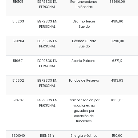
Relieve y Geografía
510105
EGRESOS EN
Remuneraciones
58980,00
Convocatorias
PERSONAL
Unificadas
GESTIÓN ADMINISTRATIVA
510203
EGRESOS EN
Décimo Tercer
4915,00
PERSONAL
Sueldo
Plan de desarrollo y Ordenamiento Territorial - PD
510204
EGRESOS EN
Décimo Cuarto
3290,00
Plan Anual Contratación - PAC
PERSONAL
Sueldo
Plan Operativo Anual - POA
510601
EGRESOS EN
Aporte Patronal
6871,17
Convenios Institucionales
PERSONAL
PRESUPUESTO: EJECUCIÓN Y REPORTES
510602
EGRESOS EN
Fondos de Reserva
4913,03
PERSONAL
Cédulas presupuestarias y balances
Procesos de contratación
510707
EGRESOS EN
Compensación por
1000,00
PERSONAL
vacaiones no
Ejecución Presupuestaria
gozadas por
cesación de
Obras y proyectos
funciones
5301040
BIENES Y
Energia eléctrica
150,00