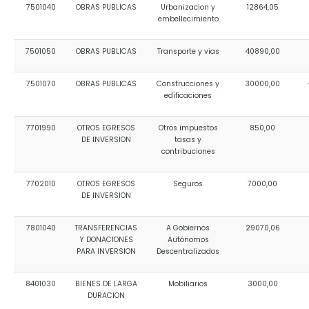
7501040
OBRAS PUBLICAS
Urbanizacion y
12864,05
embellecimiento
7501050
OBRAS PUBLICAS
Transporte y vias
40890,00
7501070
OBRAS PUBLICAS
Construcciones y
30000,00
edificaciones
7701990
OTROS EGRESOS
Otros impuestos
850,00
DE INVERSION
tasas y
contribuciones
7702010
OTROS EGRESOS
Seguros
7000,00
DE INVERSION
7801040
TRANSFERENCIAS
A Gobiernos
29070,06
Y DONACIONES
Autónomos
PARA INVERSION
Descentralizados
8401030
BIENES DE LARGA
Mobiliarios
3000,00
DURACION