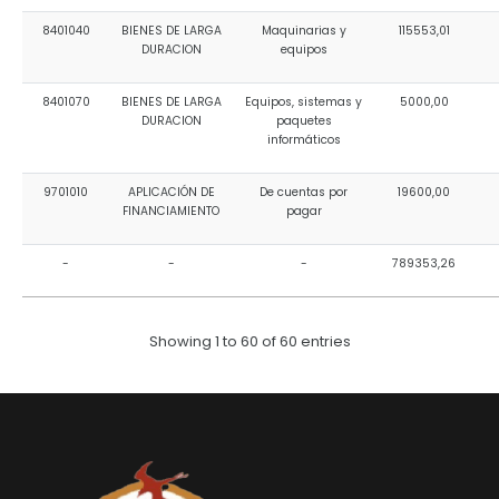
8401040
BIENES DE LARGA
Maquinarias y
115553,01
DURACION
equipos
8401070
BIENES DE LARGA
Equipos, sistemas y
5000,00
DURACION
paquetes
informáticos
9701010
APLICACIÓN DE
De cuentas por
19600,00
FINANCIAMIENTO
pagar
-
-
-
789353,26
Showing 1 to 60 of 60 entries