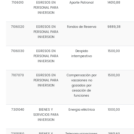
7106010
EGRESOS EN
Aporte Patronal
14010,88
PERSONAL PARA
INVERSION
7106020
EGRESOS EN
Fondos de Reserva
9889,38
PERSONAL PARA
INVERSION
7106030
EGRESOS EN
Despido
1500,00
PERSONAL PARA
intempestivo
INVERSION
7107070
EGRESOS EN
Compensación por
1500,00
PERSONAL PARA
vacaiones no
INVERSION
gozadas por
cesación de
funciones
7301040
BIENES Y
Energia eléctrica
1000,00
SERVICIOS PARA
INVERSION
7301050
BIENES Y
Telecomunicaciones
3801,60