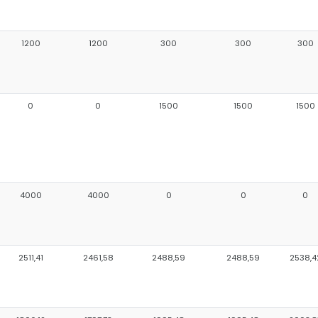
1200
1200
300
300
300
0
0
1500
1500
1500
4000
4000
0
0
0
2511,41
2461,58
2488,59
2488,59
2538,4