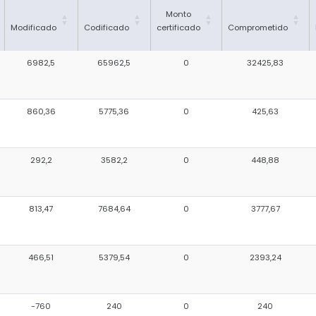
Monto
Modificado
Codificado
certificado
Comprometido
6982,5
65962,5
0
32425,83
860,36
5775,36
0
425,63
292,2
3582,2
0
448,88
813,47
7684,64
0
3777,67
466,51
5379,54
0
2393,24
-760
240
0
240