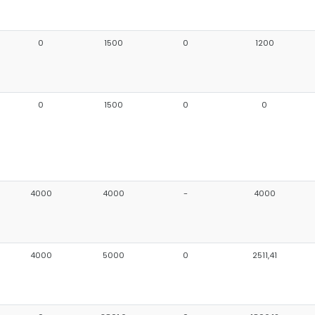
0
1500
0
1200
0
1500
0
0
4000
4000
-
4000
4000
5000
0
2511,41