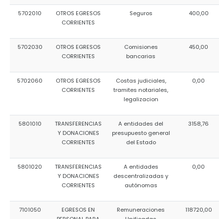
5702010
OTROS EGRESOS
Seguros
400,00
CORRIENTES
5702030
OTROS EGRESOS
Comisiones
450,00
CORRIENTES
bancarias
5702060
OTROS EGRESOS
Costas judiciales,
0,00
CORRIENTES
tramites notariales,
legalizacion
5801010
TRANSFERENCIAS
A entidades del
3158,76
Y DONACIONES
presupuesto general
CORRIENTES
del Estado
5801020
TRANSFERENCIAS
A entidades
0,00
Y DONACIONES
descentralizadas y
CORRIENTES
autónomas
7101050
EGRESOS EN
Remuneraciones
118720,00