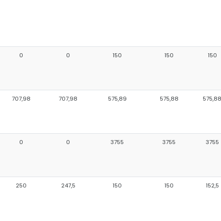
0
0
150
150
150
707,98
707,98
575,89
575,88
575,8
0
0
3755
3755
3755
250
247,5
150
150
152,5