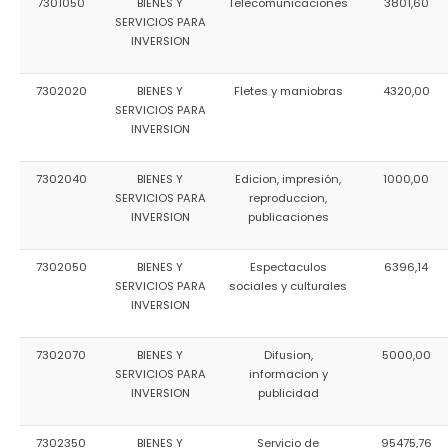
7301050
BIENES Y
Telecomunicaciones
3801,60
SERVICIOS PARA
INVERSION
7302020
BIENES Y
Fletes y maniobras
4320,00
SERVICIOS PARA
INVERSION
7302040
BIENES Y
Edicion, impresión,
1000,00
SERVICIOS PARA
reproduccion,
INVERSION
publicaciones
7302050
BIENES Y
Espectaculos
6396,14
SERVICIOS PARA
sociales y culturales
INVERSION
7302070
BIENES Y
Difusion,
5000,00
SERVICIOS PARA
informacion y
INVERSION
publicidad
7302350
BIENES Y
Servicio de
95475,76