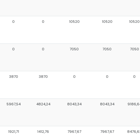
0
0
10520
10520
10520
0
0
7050
7050
7050
3870
3870
0
0
0
5967,54
4824,24
8043,34
8043,34
9186,6
1921,71
1412,76
7967,67
7967,67
8476,6