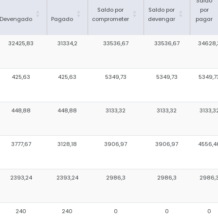
Saldo
Saldo por
Saldo por
por
Devengado
Pagado
comprometer
devengar
pagar
32425,83
31334,2
33536,67
33536,67
34628,
425,63
425,63
5349,73
5349,73
5349,7
448,88
448,88
3133,32
3133,32
3133,3
3777,67
3128,18
3906,97
3906,97
4556,4
2393,24
2393,24
2986,3
2986,3
2986,
240
240
0
0
0