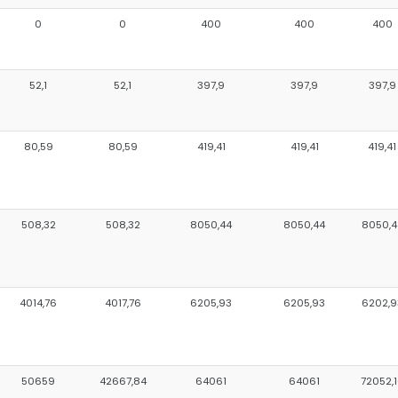
0
0
400
400
400
52,1
52,1
397,9
397,9
397,9
80,59
80,59
419,41
419,41
419,41
508,32
508,32
8050,44
8050,44
8050,4
4014,76
4017,76
6205,93
6205,93
6202,9
50659
42667,84
64061
64061
72052,