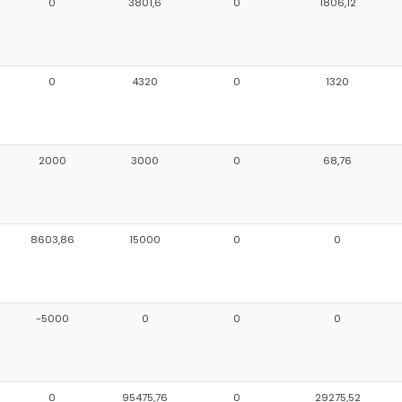
0
3801,6
0
1806,12
0
4320
0
1320
2000
3000
0
68,76
8603,86
15000
0
0
-5000
0
0
0
0
95475,76
0
29275,52