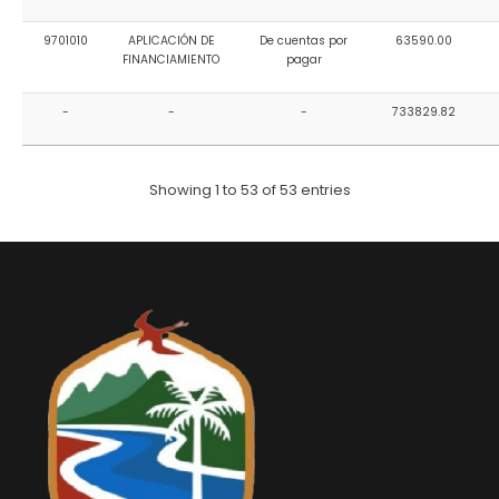
9701010
APLICACIÓN DE
De cuentas por
63590.00
FINANCIAMIENTO
pagar
-
-
-
733829.82
Showing 1 to 53 of 53 entries