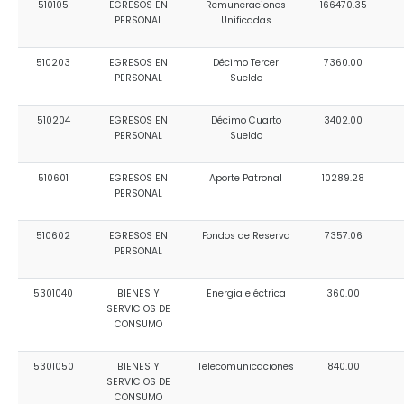
Relieve y Geografía
510105
EGRESOS EN
Remuneraciones
166470.35
Convocatorias
PERSONAL
Unificadas
GESTIÓN ADMINISTRATIVA
510203
EGRESOS EN
Décimo Tercer
7360.00
PERSONAL
Sueldo
Plan de desarrollo y Ordenamiento Territorial - PD
510204
EGRESOS EN
Décimo Cuarto
3402.00
Plan Anual Contratación - PAC
PERSONAL
Sueldo
Plan Operativo Anual - POA
510601
EGRESOS EN
Aporte Patronal
10289.28
Convenios Institucionales
PERSONAL
PRESUPUESTO: EJECUCIÓN Y REPORTES
510602
EGRESOS EN
Fondos de Reserva
7357.06
PERSONAL
Cédulas presupuestarias y balances
Procesos de contratación
5301040
BIENES Y
Energia eléctrica
360.00
SERVICIOS DE
Ejecución Presupuestaria
CONSUMO
Obras y proyectos
5301050
BIENES Y
Telecomunicaciones
840.00
SERVICIOS DE
CONSUMO