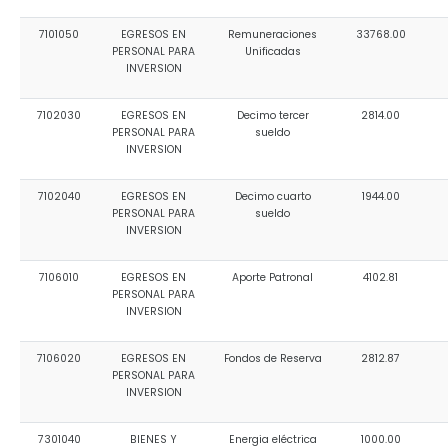
7101050
EGRESOS EN
Remuneraciones
33768.00
PERSONAL PARA
Unificadas
INVERSION
7102030
EGRESOS EN
Decimo tercer
2814.00
PERSONAL PARA
sueldo
INVERSION
7102040
EGRESOS EN
Decimo cuarto
1944.00
PERSONAL PARA
sueldo
INVERSION
7106010
EGRESOS EN
Aporte Patronal
4102.81
PERSONAL PARA
INVERSION
7106020
EGRESOS EN
Fondos de Reserva
2812.87
PERSONAL PARA
INVERSION
7301040
BIENES Y
Energia eléctrica
1000.00