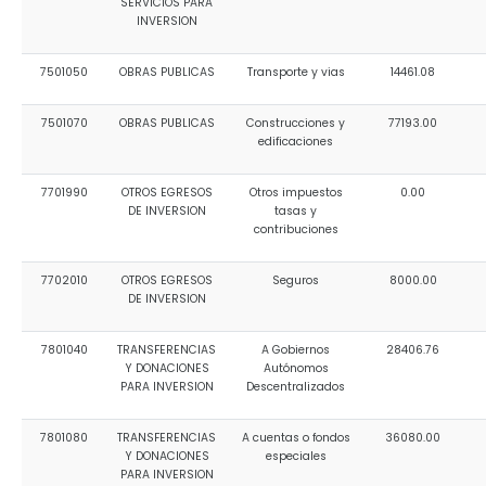
SERVICIOS PARA
INVERSION
7501050
OBRAS PUBLICAS
Transporte y vias
14461.08
7501070
OBRAS PUBLICAS
Construcciones y
77193.00
edificaciones
7701990
OTROS EGRESOS
Otros impuestos
0.00
DE INVERSION
tasas y
contribuciones
7702010
OTROS EGRESOS
Seguros
8000.00
DE INVERSION
7801040
TRANSFERENCIAS
A Gobiernos
28406.76
Y DONACIONES
Autónomos
PARA INVERSION
Descentralizados
7801080
TRANSFERENCIAS
A cuentas o fondos
36080.00
Y DONACIONES
especiales
PARA INVERSION