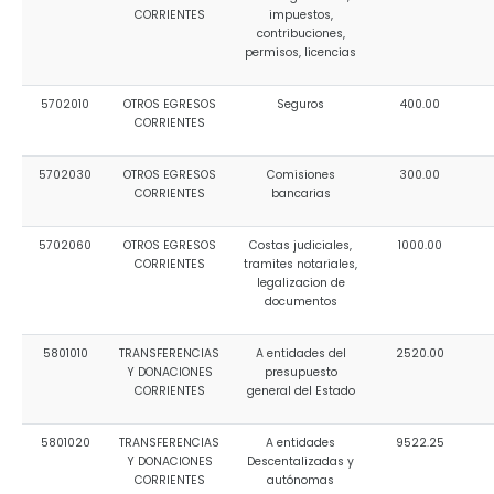
CORRIENTES
impuestos,
contribuciones,
permisos, licencias
5702010
OTROS EGRESOS
Seguros
400.00
CORRIENTES
5702030
OTROS EGRESOS
Comisiones
300.00
CORRIENTES
bancarias
5702060
OTROS EGRESOS
Costas judiciales,
1000.00
CORRIENTES
tramites notariales,
legalizacion de
documentos
5801010
TRANSFERENCIAS
A entidades del
2520.00
Y DONACIONES
presupuesto
CORRIENTES
general del Estado
5801020
TRANSFERENCIAS
A entidades
9522.25
Y DONACIONES
Descentalizadas y
CORRIENTES
autónomas