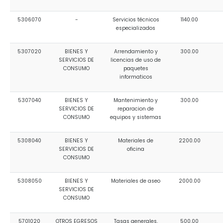
5306070
-
Servicios técnicos
1140.00
especializados
5307020
BIENES Y
Arrendamiento y
300.00
SERVICIOS DE
licencias de uso de
CONSUMO
paquetes
informaticos
5307040
BIENES Y
Mantenimiento y
300.00
SERVICIOS DE
reparacion de
CONSUMO
equipos y sistemas
5308040
BIENES Y
Materiales de
2200.00
SERVICIOS DE
oficina
CONSUMO
5308050
BIENES Y
Materiales de aseo
2000.00
SERVICIOS DE
CONSUMO
5701020
OTROS EGRESOS
Tasas generales,
500.00