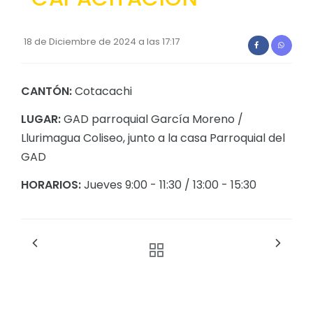
Relieve y Geografía
Convocatorias
18 de Diciembre de 2024 a las 17:17
GESTIÓN ADMINISTRATIVA
Plan de desarrollo y Ordenamiento Territorial - PD
CANTÓN:
Cotacachi
Plan Anual Contratación - PAC
LUGAR:
GAD parroquial García Moreno /
Plan Operativo Anual - POA
Llurimagua Coliseo, junto a la casa Parroquial del
Convenios Institucionales
GAD
PRESUPUESTO: EJECUCIÓN Y REPORTES
HORARIOS:
Jueves 9:00 - 11:30 / 13:00 - 15:30
Cédulas presupuestarias y balances
Procesos de contratación
Ejecución Presupuestaria
Obras y proyectos