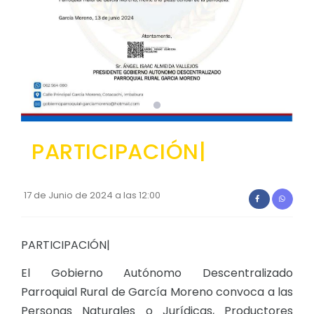
Relieve y Geografía
Convocatorias
GESTIÓN ADMINISTRATIVA
Plan de desarrollo y Ordenamiento Territorial - PD
Plan Anual Contratación - PAC
Plan Operativo Anual - POA
PARTICIPACIÓN|
Convenios Institucionales
PRESUPUESTO: EJECUCIÓN Y REPORTES
17 de Junio de 2024 a las 12:00
Cédulas presupuestarias y balances
Procesos de contratación
PARTICIPACIÓN|
Ejecución Presupuestaria
El Gobierno Autónomo Descentralizado
Obras y proyectos
Parroquial Rural de García Moreno convoca a las
Personas Naturales o Jurídicas, Productores