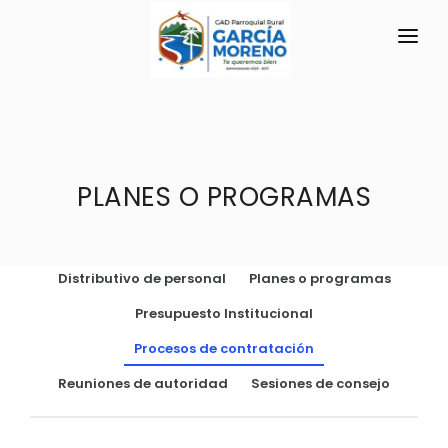
INICIO
LA PARROQUIA
RESEÑA HISTÓRICA
PLANES O PROGRAMAS
GAD
Registro Oficial
TRANSPARENCIA
Información Actual
Distributivo de personal
Planes o programas
GESTIÓN Y PRESUPUESTO
Símbolos Cívicos
Presupuesto Institucional
GESTIÓN INSTITUCIONAL
MECANISMOS DE PARTICIPACIÓN
GEOGRAFÍA
Procesos de contratación
Sesiones Ordinarias
TURISMO
Ubicación
CIUDADANÍA ACTIVA
Reuniones de autoridad
Sesiones de consejo
Sesiones Extraordinarias
Clima
Solicitud de acceso información pública
Resoluciones
NEW