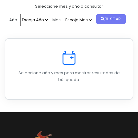
Relieve y Geografía
Seleccione mes y año a consultar
Convocatorias
GESTIÓN ADMINISTRATIVA
BUSCAR
Año
Mes
Plan de desarrollo y Ordenamiento Territorial - PD
Plan Anual Contratación - PAC
Plan Operativo Anual - POA
Convenios Institucionales
Seleccione año y mes para mostrar resultados de
PRESUPUESTO: EJECUCIÓN Y REPORTES
búsqueda.
Cédulas presupuestarias y balances
Procesos de contratación
Ejecución Presupuestaria
Obras y proyectos